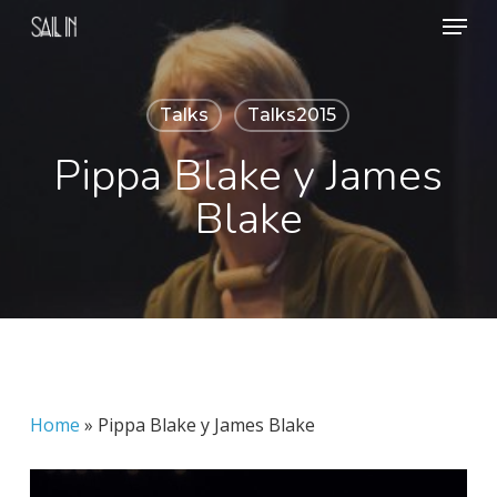
Menu
Skip
to
Close
main
Menu
Talks
Talks2015
content
Pippa Blake y James
Blake
Home
»
Pippa Blake y James Blake
Play Video